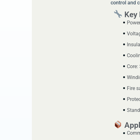
control and 
Key 
Power
Volta
Insula
Coolin
Core:
Windi
Fire 
Protec
Stand
Appl
Commer