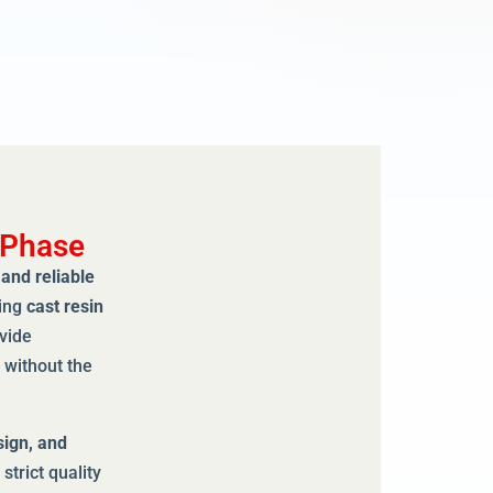
 Phase
 and reliable
sing
cast resin
vide
 without the
sign, and
trict quality