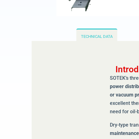
TECHNICAL DATA
Intro
SOTEK’s thre
power distrib
or vacuum pr
excellent th
need for oil-
Dry-type tra
maintenance-