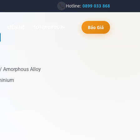
Hotline:
0899 033 868
Báo Giá
LIÊN HỆ
SOTEKGROUP
▾
l / Amorphous Alloy
minium