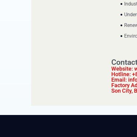
Indust
Under
Renew
Envir
Contac
Website: 
Hotline: 
Email: in
Factory Ad
Son City, 