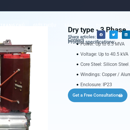
TRANG CHỦ
GIỚI THIỆU
SẢN PHẨM
DỰ ÁN
FILE
▾
▾
Dry type - 3 Phase
Share articles:
Contact
Product specifications:
Power: Up to 6.3 MVA
Voltage: Up to 40.5 kVA
Core Steel: Silicon Stee
Windings: Copper / Alu
Enclosure: IP23
Get a Free Consultation