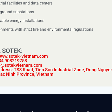
rial facilities and data centers
ground substations
able energy installations
onments with strict fire and environmental regulations
t SOTEK:
www.sotek-vietnam.com
+84 903219753
fo@sotekvietnam.com
dress: TS3 Road, Tien Son Industrial Zone, Dong Nguye
Bac Ninh Province, Vietnam